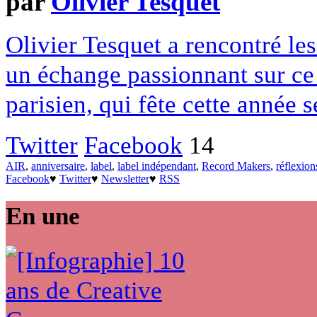
par
Olivier Tesquet
Olivier Tesquet a rencontré l
un échange passionnant sur ce q
parisien, qui fête cette année s
Twitter
Facebook
14
AIR
,
anniversaire
,
label
,
label indépendant
,
Record Makers
,
réflexion
Facebook
♥
Twitter
♥
Newsletter
♥
RSS
En une