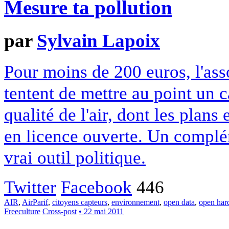
Mesure ta pollution
par
Sylvain Lapoix
Pour moins de 200 euros, l'ass
tentent de mettre au point un c
qualité de l'air, dont les plans
en licence ouverte. Un complé
vrai outil politique.
Twitter
Facebook
446
AIR
,
AirParif
,
citoyens capteurs
,
environnement
,
open data
,
open har
Freeculture
Cross-post
• 22 mai 2011