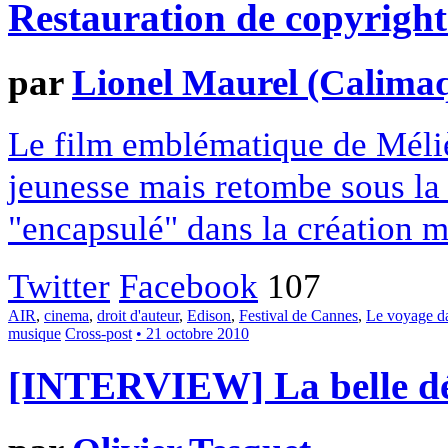
Restauration de copyrigh
par
Lionel Maurel (Calima
Le film emblématique de Méliè
jeunesse mais retombe sous la p
"encapsulé" dans la création m
Twitter
Facebook
107
AIR
,
cinema
,
droit d'auteur
,
Edison
,
Festival de Cannes
,
Le voyage da
musique
Cross-post
• 21 octobre 2010
[INTERVIEW] La belle dé