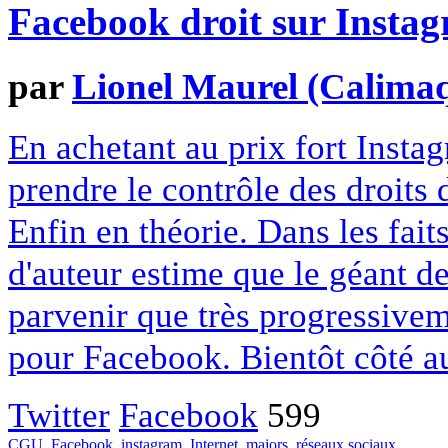
Facebook droit sur Insta
par
Lionel Maurel (Calima
En achetant au prix fort Insta
prendre le contrôle des droits 
Enfin en théorie. Dans les fait
d'auteur estime que le géant d
parvenir que très progressivem
pour Facebook. Bientôt côté a
Twitter
Facebook
599
CGU
,
Facebook
,
instagram
,
Internet
,
majors
,
réseaux sociaux