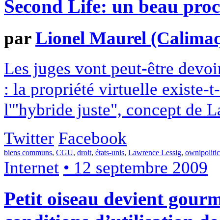
Second Life: un beau proc
par
Lionel Maurel (Calima
Les juges vont peut-être devoi
: la propriété virtuelle existe-t
l'"hybride juste", concept de 
Twitter
Facebook
biens communs
,
CGU
,
droit
,
états-unis
,
Lawrence Lessig
,
ownipolitic
Internet
• 12 septembre 2009
Petit oiseau devient gour