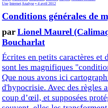
Une
Internet
Analyse
• 4 avril 2012
Conditions générales de m
par
Lionel Maurel (Calimaq
Boucharlat
Écrites en petits caractères et
sont les magnifiques "conditio
Que nous avons ici cartograp
d'hypocrisie. Avec des règles 
coup d’œil, et supposées proté
souvent, elles les transformen