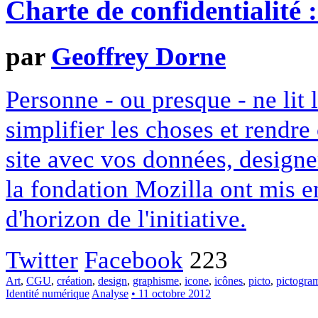
Charte de confidentialité 
par
Geoffrey Dorne
Personne - ou presque - ne lit 
simplifier les choses et rendr
site avec vos données, designe
la fondation Mozilla ont mis en
d'horizon de l'initiative.
Twitter
Facebook
223
Art
,
CGU
,
création
,
design
,
graphisme
,
icone
,
icônes
,
picto
,
pictogr
Identité numérique
Analyse
• 11 octobre 2012