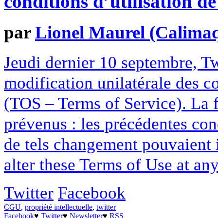
conditions d’utilisation de
par
Lionel Maurel (Calima
Jeudi dernier 10 septembre, Tw
modification unilatérale des co
(TOS – Terms of Service). La fi
prévenus : les précédentes co
de tels changement pouvaient i
alter these Terms of Use at any 
Twitter
Facebook
CGU
,
propriété intellectuelle
,
twitter
Facebook
♥
Twitter
♥
Newsletter
♥
RSS