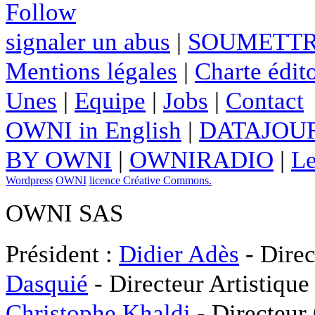
Follow
signaler un abus
|
SOUMETTR
Mentions légales
|
Charte édito
Unes
|
Equipe
|
Jobs
|
Contact
OWNI in English
|
DATAJOUR
BY OWNI
|
OWNIRADIO
|
Le
Wordpress
OWNI
licence Créative Commons.
OWNI SAS
Président :
Didier Adès
- Direc
Dasquié
- Directeur Artistique
Christophe Khaldi
- Directeur