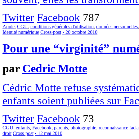
Twitter
Facebook
787
Apple
,
CGU
,
conditions générales d'utilisation
,
données personnelles
Identité numérique
Cross-post
• 20 octobre 2010
Pour une “virginité” numé
par
Cedric Motte
Cédric Motte refuse systémati
enfants soient publiées sur Fa
Twitter
Facebook
73
CGU
,
enfants
,
Facebook
,
parents
,
photographie
,
reconnaissance facia
droit
Cross-post
• 12 mai 2010