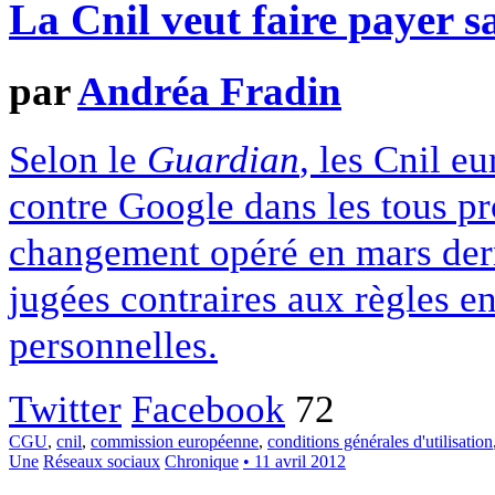
La Cnil veut faire payer 
par
Andréa Fradin
Selon le
Guardian
, les Cnil e
contre Google dans les tous pr
changement opéré en mars derni
jugées contraires aux règles e
personnelles.
Twitter
Facebook
72
CGU
,
cnil
,
commission européenne
,
conditions générales d'utilisation
Une
Réseaux sociaux
Chronique
• 11 avril 2012