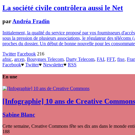
La société civile contrôlera aussi le Net
par
Andréa Fradin
Initialement, la qualité du service proposé par vos fournisseurs d'accè
sous la pression de plusieurs associations, le régulateur des télécoms 
proches du dossier. Un début de bonne nouvelle pour les consommate
Twitter
Facebook
216
afnic
,
arcep
,
Bouygues Telecom
,
Darty Telecom
,
FAI
,
FFT
,
fixe
,
Fra
Facebook
♥
Twitter
♥
Newsletter
♥
RSS
En une
[Infographie] 10 ans de Creative Common
Sabine Blanc
Cette semaine, Creative Commons fête ses dix ans dans le monde entier
188