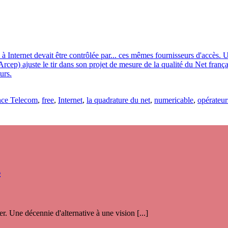
s à Internet devait être contrôlée par... ces mêmes fournisseurs d'accès
(Arcep) ajuste le tir dans son projet de mesure de la qualité du Net fran
urs.
nce Telecom
,
free
,
Internet
,
la quadrature du net
,
numericable
,
opérateur
s
. Une décennie d'alternative à une vision [...]