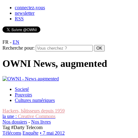
connectez-vous
newsletter
RSS
FR
-
EN
Recherche pour:
OWNI News, augmented
Societé
Pouvoirs
Cultures numériques
Hackers, bâtisseurs depuis 1959
la une :
Creative Commons
Nos dossiers
-
Nos livres
Tag #
Darty Telecom
Télécoms
Enquête
• 7 mai 2012