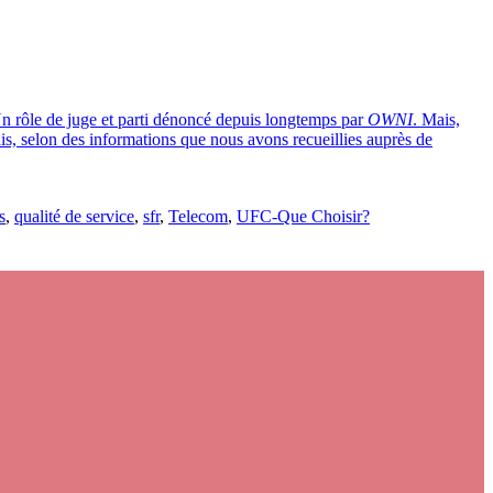
. Un rôle de juge et parti dénoncé depuis longtemps par
OWNI
. Mais,
çais, selon des informations que nous avons recueillies auprès de
s
,
qualité de service
,
sfr
,
Telecom
,
UFC-Que Choisir?