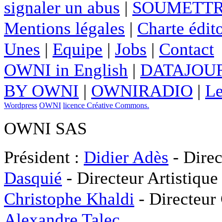
signaler un abus
|
SOUMETTR
Mentions légales
|
Charte édito
Unes
|
Equipe
|
Jobs
|
Contact
OWNI in English
|
DATAJOUR
BY OWNI
|
OWNIRADIO
|
Le
Wordpress
OWNI
licence Créative Commons.
OWNI SAS
Président :
Didier Adès
- Direc
Dasquié
- Directeur Artistique
Christophe Khaldi
- Directeur
Alexandre Talec