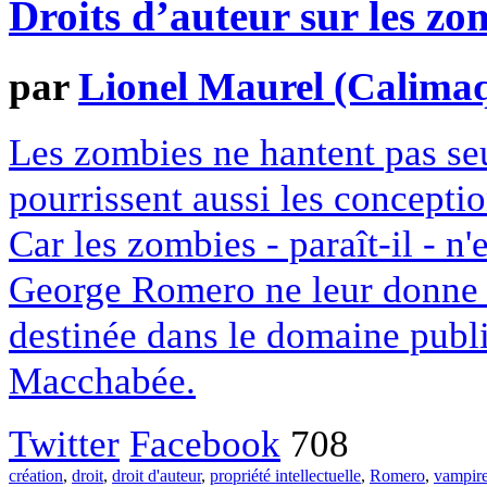
Droits d’auteur sur les zo
par
Lionel Maurel (Calima
Les zombies ne hantent pas seu
pourrissent aussi les conceptio
Car les zombies - paraît-il - n'
George Romero ne leur donne vi
destinée dans le domaine publi
Macchabée.
Twitter
Facebook
708
création
,
droit
,
droit d'auteur
,
propriété intellectuelle
,
Romero
,
vampir