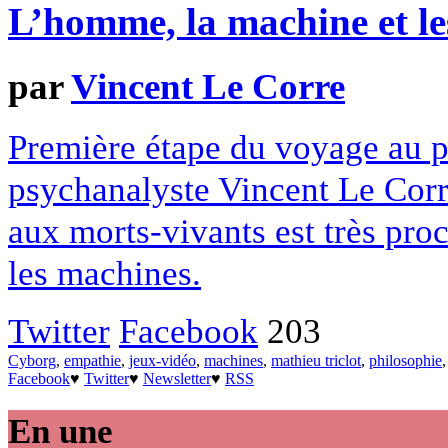
L’homme, la machine et le
par
Vincent Le Corre
Première étape du voyage au 
psychanalyste Vincent Le Corr
aux morts-vivants est très proc
les machines.
Twitter
Facebook
203
Cyborg
,
empathie
,
jeux-vidéo
,
machines
,
mathieu triclot
,
philosophie
Facebook
♥
Twitter
♥
Newsletter
♥
RSS
En une